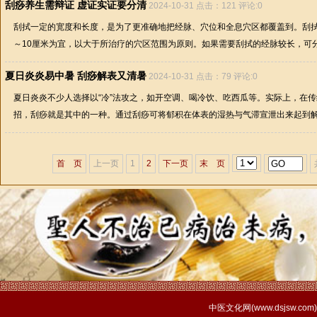
刮痧养生需辩证 虚证实证要分清
2024-10-31 点击：121 评论:0
刮拭一定的宽度和长度，是为了更准确地把经脉、穴位和全息穴区都覆盖到。刮拭
～10厘米为宜，以大于所治疗的穴区范围为原则。如果需要刮拭的经脉较长，可分段
夏日炎炎易中暑 刮痧解表又清暑
2024-10-31 点击：79 评论:0
夏日炎炎不少人选择以“冷”法攻之，如开空调、喝冷饮、吃西瓜等。实际上，在
招，刮痧就是其中的一种。通过刮痧可将郁积在体表的湿热与气滞宣泄出来起到解表
首 页
上一页
1
2
下一页
末 页
中医文化网(
www.dsjsw.com