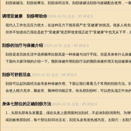
刮痧拔罐法、刮痧按摩法、刮痧涂药法等。刮痧拔罐法刮痧与拔罐配合使用，一般先
调理亚健康 刮痧帮助你
2024-10-31 点击：93 评论:0
现代人工作生活压力很大，在这种压力下很容易产生“亚健康”的状况。很多人有
但并不知道自己现在是处于“亚健康”状态即使发现正处于“亚健康”中也无从下手，应.
刮痧的治疗与保健介绍
2024-10-31 点击：80 评论:0
刮痧是老百姓生活中选择频率比较高是一种保健与治疗手段。但是具体有什么保
下面向大家详细的介绍一下。预防保健作用刮痧疗法的预防保健作用又包括健康保健
刮痧可舒筋活血
2024-10-31 点击：85 评论:0
刮痧可以起到疏经活血等多种保健作用。下面让我们看看几个常用的刮痧方法。刮
会使人精力充沛，脑血管、脑神经功能正常。给头部刮痧时，可以把头顶正中央的百
身体七部位的正确刮痧方法
2024-10-31 点击：65 评论:0
1．头部头部有头发覆盖，须在头发上面用面利法刮拭，不必涂刮痧润滑剂。为增
或刮板角部刮拭，每个部位刮30次左右，刮至头皮有发热感为宜。太阳穴：太阳穴用