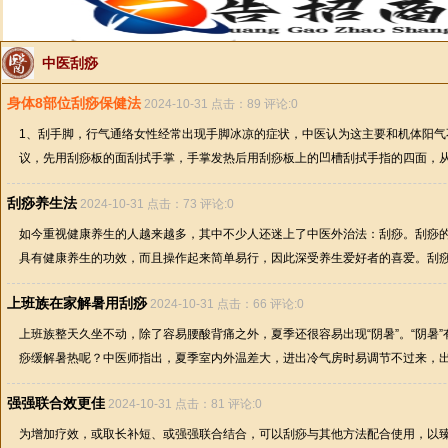
中医刮痧
身体8部位刮痧保健法
2024-10-31 点击：89 评论:0
1、刮手脚，行气通络女性经常出现手脚冰凉的症状，中医认为这主要和机体阳气
议，先用刮痧板的面刮拭手掌，手掌发热后用刮痧板上的凹槽刮拭手指的四面，从根
刮痧养生法
2024-10-31 点击：73 评论:0
如今重视健康养生的人越来越多，其中不少人还迷上了中医外治法：刮痧。刮痧
具有健康养生的功效，而且操作起来简单易行，因此深受养生爱好者的喜爱。刮痧的
上班族在家解暑用刮痧
2024-10-31 点击：66 评论:0
上班族整天久坐不动，除了容易腰酸背痛之外，夏季还很容易出现“阴暑”。“阴暑
痧缓解暑热呢？中医师指出，夏季室内外温差大，进出冷气房时易调节不过来，出现“
强强联合效更佳
2024-10-31 点击：81 评论:0
为增加疗效，或取长补短、或强强联合结合，可以刮痧与其他方法配合使用，以