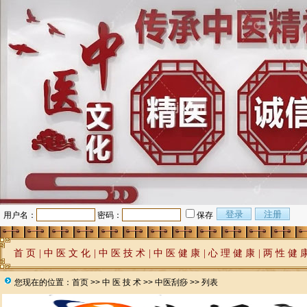
用户名：
密码：
保存
首 页
|
中 医 文 化
|
中 医 技 术
|
中 医 健 康
|
心 理 健 康
|
两 性 健 
您现在的位置：
首页
>>
中 医 技 术
>>
中医刮痧
>> 列表