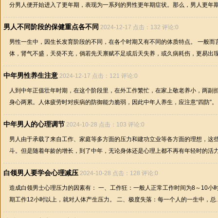
分男人便开始进入了更年期，表现为一系列的男性更年期症状。那么，男人更年期怎么
男人不同阶段的保健重点各不同
2024-12-17 点击：132 评论:0
男性一生中，因生长发育阶段的不同，在各个时期又有不同的体质特点。 一般而
体，肾气不盛，天癸不充，倘若先天禀赋不足或后天失养，或久病耗伤，更易出现肾
中年男性养生注意
2024-12-17 点击：121 评论:0
人到中年正值壮年时期，在这个阶段里，在外工作繁忙，在家上敬老养小，两副
身心两累。人体疲劳时对疾病的防御能力脆弱，因此中年人养生，应注意“四防”。 防
中年男人的心理调节
2024-10-28 点击：103 评论:0
男人由于承载了来自工作、家庭等多方面的压力和建功立业等各方面的理想，这
斗。但是随着年龄的增长，到了中年，无论身体还是心理上都不再有年轻时的活力，
白领男人要学会心理减压
2024-10-28 点击：128 评论:0
造成白领男士心理压力的因素有： 一、工作狂：一般人正常工作时间为8～10小
期工作12小时以上，就对人体产生压力。 二、极度失落：每一个人的一生中，总..