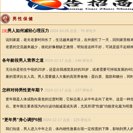
男 性 保 健
男人如何减轻心理压力
[顶]
2024-10-28 点击：76 评论:0
说到家庭，老夫老妻时间长了，生活越来越平淡，在外面忙了一天，回到家里根
老婆的交流越来越少，彼此好像都缺乏激情，明知道这样不好，可就是提不起精神。
各年龄段男人营养之道
2024-12-17 点击：146 评论:0
无论你是初生牛犊的20岁，还是自我感觉良好的30岁，或者需要可持续发展的4
量的需求比女人高。男人需要摄入大量的高营养食物：蛋白质、脂肪和糖分，同时要
怎样对待男性更年期？
2024-12-17 点击：137 评论:0
更年期是人体成熟向衰老的过度时期，它标志着人从中年走向了老年。这是一种生
右。更年期主要表现为内分泌功能减退或失调，尤其所谓“性腺”功能变化最为明显。这
“更年男”身心调护5招
2024-12-17 点击：125 评论:0
我们知道，男人进入中年之后，体内雄性激素出现一定程度的下降，影响到男人