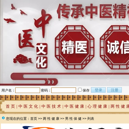
用户名：
密码：
保存
首 页
|
中 医 文 化
|
中 医 技 术
|
中 医 健 康
|
心 理 健 康
|
两 性 健 
您现在的位置：
首页
>>
两 性 健 康
>>
男 性 保 健
>> 列表