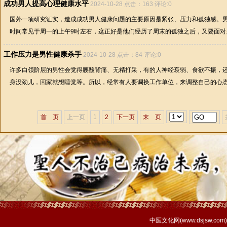
成功男人提高心理健康水平
2024-10-28 点击：163 评论:0
国外一项研究证实，造成成功男人健康问题的主要原因是紧张、压力和孤独感。
时间常见于周一的上午9时左右，这正好是他们经历了周末的孤独之后，又要面对另一
工作压力是男性健康杀手
2024-10-28 点击：84 评论:0
许多白领阶层的男性会觉得腰酸背痛、无精打采，有的人神经衰弱、食欲不振，
身没劲儿，回家就想睡觉等。所以，经常有人要调换工作单位，来调整自己的心态。
首 页
上一页
1
2
下一页
末 页
中医文化网(
www.dsjsw.com