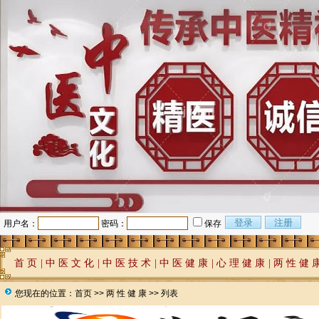
用户名：
密码：
保存
首 页
|
中 医 文 化
|
中 医 技 术
|
中 医 健 康
|
心 理 健 康
|
两 性 健 
您现在的位置：
首页
>>
两 性 健 康
>> 列表