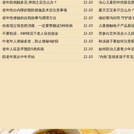
·
老年跌倒颇多见 摔倒之后怎么办？
11-10
·
当心儿童肘外伤留后
·
老年性白内障的预防措施及术后注意事项
11-10
·
夏天宝宝多汗怎么办
·
老年性便秘的自我按摩与调理方法
11-10
·
做好窝沟封闭 守护孩
·
你发现父母忽然消瘦，一定要警惕这5种疾病
11-10
·
儿童接触电子产品易近
·
不要耽误，6种情况下老人应挂急诊
11-10
·
苦参白芷外洗去小儿
·
中老年人便秘多发，防止便秘4妙招
11-10
·
秋冻孩子要如何注意
·
老年人应及早预防5类疾病
11-10
·
如何防治儿童青少年
·
防老年斑从中年开始
11-10
·
“内热”是很多孩子常