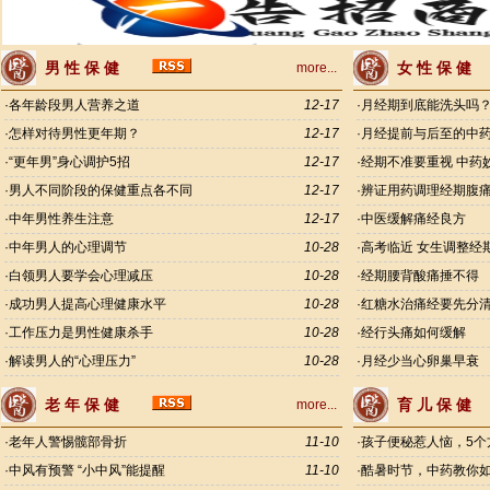
男 性 保 健
女 性 保 健
more...
·
各年龄段男人营养之道
12-17
·
月经期到底能洗头吗
·
怎样对待男性更年期？
12-17
·
月经提前与后至的中
·
“更年男”身心调护5招
12-17
·
经期不准要重视 中药
·
男人不同阶段的保健重点各不同
12-17
·
辨证用药调理经期腹
·
中年男性养生注意
12-17
·
中医缓解痛经良方
·
中年男人的心理调节
10-28
·
高考临近 女生调整经
·
白领男人要学会心理减压
10-28
·
经期腰背酸痛捶不得
·
成功男人提高心理健康水平
10-28
·
红糖水治痛经要先分
·
工作压力是男性健康杀手
10-28
·
经行头痛如何缓解
·
解读男人的“心理压力”
10-28
·
月经少当心卵巢早衰
老 年 保 健
育 儿 保 健
more...
·
老年人警惕髋部骨折
11-10
·
孩子便秘惹人恼，5个
·
中风有预警 “小中风”能提醒
11-10
·
酷暑时节，中药教你