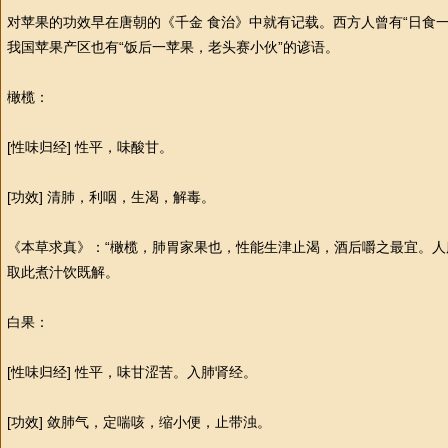
对苹果的功效早在唐朝的《千金 食治》中就有记载。西方人曾有“日食
我国苹果产区也有“饭后一苹果，老头赛小伙”的谚语。
橄榄：
[
性
味归经]
性
平，味酸甘。
[功效] 清肺，利咽，生渴，解毒。
《本草求真》：“橄榄，肺胃家果也，
性
能生津止渴，酒后嚼之最宜。人
取此煮汁饮既解。
白果：
[
性
味归经]
性
平，味甘涩苦。入肺肾经。
[功效] 敛肺气，定喘咳，缩小便，止带浊。