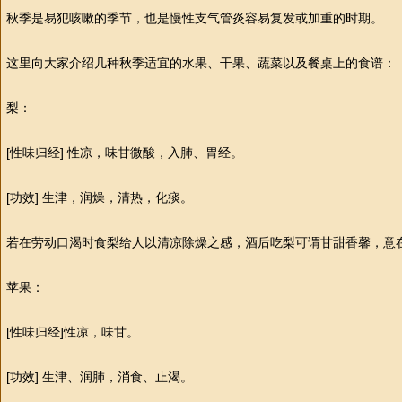
秋季是易犯咳嗽的季节，也是慢
性
支气管炎容易复发或加重的时期。
这里向大家介绍几种秋季适宜的水果、干果、蔬菜以及餐桌上的食谱：
梨：
[
性
味归经]
性
凉，味甘微酸，入肺、胃经。
[功效] 生津，润燥，清热，化痰。
若在劳动口渴时食梨给人以清凉除燥之感，酒后吃梨可谓甘甜香馨，意
苹果：
[
性
味归经]
性
凉，味甘。
[功效] 生津、润肺，消食、止渴。