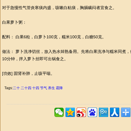
对于急慢
性
气管炎寒痰内盛，咳嗽白粘痰，胸膈瞒闷者宜食之。
白果萝卜粥：
配料： 白果6粒，白萝卜100克，糯米100克，白糖50克。
做法： 萝卜洗净切丝，放入热水焯熟备用。先将白果洗净与糯米同煮，
10分钟，拌入萝卜丝即可出锅食之。
[功效] 固肾补肺，止咳平喘。
Tags:
二十
二十四
十四
节气
养生
霜降