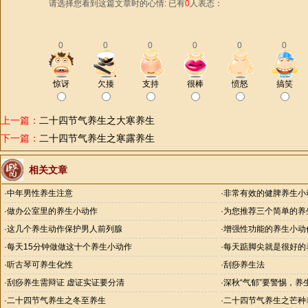
请选择您看到这篇文章时的心情: 已有
0
人表态：
0
0
0
0
0
0
惊讶
欠揍
支持
很棒
愤怒
搞笑
上一篇：
二十四节气养生之大寒养生
下一篇：
二十四节气养生之寒露养生
相关文章
·
中年男性养生注意
·
非常有效的健脾养生小
·
做办公室里的养生小动作
·
为您推荐三个简单的养
·
这几个养生动作保护男人前列腺
·
增强性功能的养生小动
·
每天15分钟做做这十个养生小动作
·
每天踮脚尖就是很好的
·
听古琴可养生化性
·
刮痧养生法
·
刮痧养生需辩证 虚证实证要分清
·
深秋“气郁”要警惕，养
·
二十四节气养生之冬至养生
·
二十四节气养生之芒种