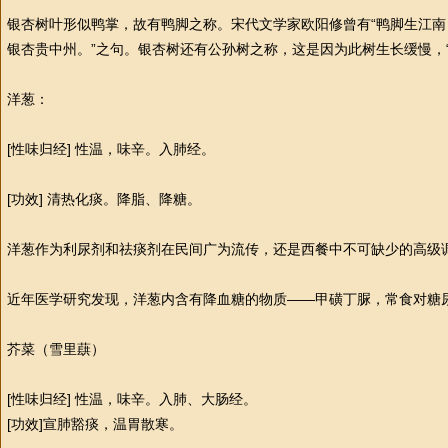
银杏树叶形似鸭掌，故有鸭脚之称。宋代文学家欧阳修曾有“鸭脚生江
银杏贵中州。”之句。银杏树还有公孙树之称，这是因为此树生长缓慢，
洋葱：
[
性
味归经]
性
温，味辛。入肺经。
[功效] 清热化痰。降脂、降糖。
洋葱作为利尿剂和祛痰剂在民间广为流传，还是西餐中不可缺少的高级
近年医学研究发现，洋葱内含有降血糖的物质——甲磺丁脲，常食对糖
芥菜（雪里蕻）
[
性
味归经]
性
温，味辛。入肺、大肠经。
[功效]宣肺豁痰，温胃散寒。