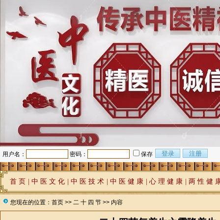
用户名：
密码：
保存
首 页
|
中 医 文 化
|
中 医 技 术
|
中 医 健 康
|
心 理 健 康
|
两 性 健 
您现在的位置：
首页
>>
二 十 四 节
>> 内容