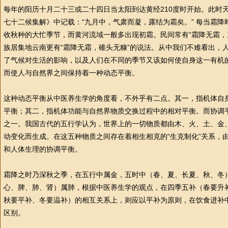
每年的阳历十月二十三或二十四日当太阳到达黄经210度时开始。此时
七十二候集解》中记载：“九月中，气肃而凝，露结为霜矣。” 每当霜
收秋种的大忙季节，而黄河流域一般多出现初霜。民间常有“霜降无霜，
族居集地云南更有“霜降无霜，碓头无糠”的说法。从中我们不难看出，
了气候对生活的影响，以及人们在不同的季节又该如何使自身这一有机
而使人与自然界之间保持着一种动态平衡。
这种动态平衡从
中医
养生学的角度看，不外乎有二点。其一，指机体自
平衡；其二，指机体功能与自然界物质交换过程中的相对平衡。而协调
之一。我国古代的五行学认为，世界上的一切物质都由木、火、土、金
动变化而生成。在这五种物质之间存在着相生相克的“生克制化”关系，
和人体生理的协调平衡。
霜降之时乃深秋之季，在五行中属金，五时中（春、夏、长夏、秋、冬
心、脾、肺、肾）属肺，根据
中医
养生学的观点，在四季五补（春要升
秋要平补、冬要温补）的相互关系上，则应以平补为原则，在饮食进补
区别。