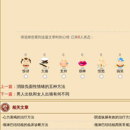
请选择您看到这篇文章时的心情: 已有
0
人表态：
0
0
0
0
0
0
惊讶
欠揍
支持
很棒
愤怒
搞笑
上一篇：
消除负面性情绪的五种方法
下一篇：
男人出轨和女人出墙有何不同
相关文章
·
心力衰竭的治疗方法
·
阴道纵膈有效的治疗方
·
颈淋巴结结核的临床诊断方法
·
颈淋巴结结核西医常规