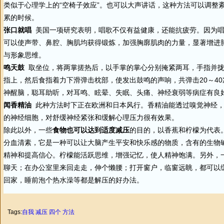
类似于
心理学
上的“空椅子效应”。也可以大声讲话，这种方法可以调整
累的时候。
张口就唱
美国一项研究表明，唱歌不仅有益健康，还能抗疲劳。因为唱
可以使声带、鼻腔、胸肌均获得锻炼，加强胸廓肌肉的力量，显著增进
与形象思维。
鸣天鼓
取坐位，将两掌搓热后，以手掌的掌心分别掩紧两耳，手指并拢
指上，然后食指着力下滑弹击枕部，使发出鼓鸣的声响，共弹击20～4
神醒脑，聪耳助听，对耳鸣、眩晕、失眠、头痛、神经衰弱等病症有良
闻香精油
此种方法时下正在欧洲和日本风行。香精油能透过嗅觉神经，
的神经细胞，对舒缓神经紧张和缓解心理压力很有效果。
除此以外，一些
食物也可以达到适度减压
的目的，以香蕉和柠檬为代表
分血清素，它是一种可以让大脑产生平安和快乐感的物质，含有的生物
精神和提高信心。柠檬能活跃思维，增强记忆，使人精神饱满。另外，一
聊天；在办公室里来回走走，伸个懒腰；打开窗户，临窗远眺，都可以
回家，睡前泡个热水澡等都是解压的好办法。
Tags:
自我
减压
四个
方法