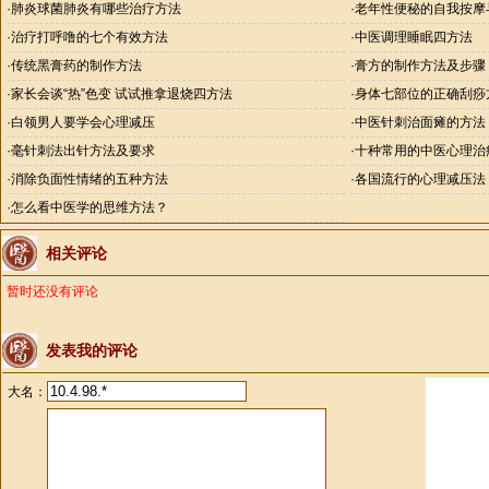
·
肺炎球菌肺炎有哪些治疗方法
·
老年性便秘的自我按摩
·
治疗打呼噜的七个有效方法
·
中医调理睡眠四方法
·
传统黑膏药的制作方法
·
膏方的制作方法及步骤
·
家长会谈“热”色变 试试推拿退烧四方法
·
身体七部位的正确刮痧
·
白领男人要学会心理减压
·
中医针刺治面瘫的方法
·
毫针刺法出针方法及要求
·
十种常用的中医心理治
·
消除负面性情绪的五种方法
·
各国流行的心理减压法
·
怎么看中医学的思维方法？
相关评论
暂时还没有评论
发表我的评论
大名：