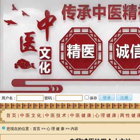
用户名：
密码：
保存
首 页
|
中 医 文 化
|
中 医 技 术
|
中 医 健 康
|
心 理 健 康
|
两 性 健 
您现在的位置：
首页
>>
心 理 健 康
>> 内容