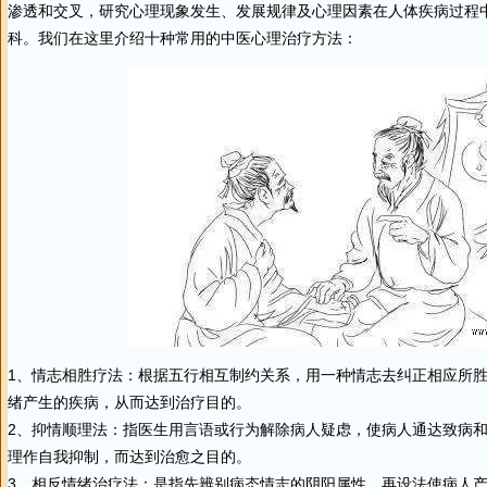
渗透和交叉，研究心理现象发生、发展规律及心理因素在人体疾病过程
科。我们在这里介绍十种常用的
中医
心理
治疗
方法：
1、情志相胜疗法：根据五行相互制约关系，用一种情志去纠正相应所
绪产生的疾病，从而达到
治疗
目的。
2、抑情顺理法：指医生用言语或行为解除病人疑虑，使病人通达致病
理作自我抑制，而达到治愈之目的。
3、相反情绪
治疗
法：是指先辨别病态情志的阴阳属
性
、再设法使病人