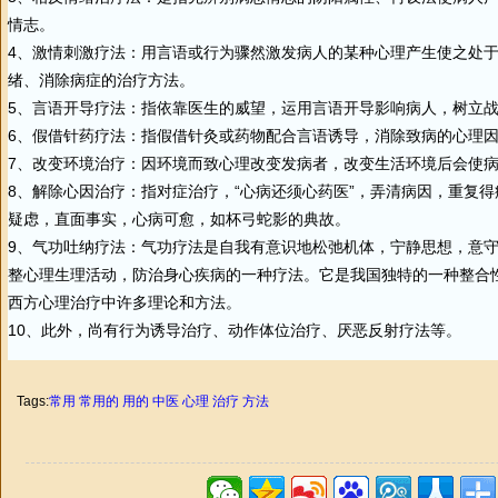
情志。
4、激情刺激疗法：用言语或行为骤然激发病人的某种心理产生使之处
绪、消除病症的
治疗
方法。
5、言语开导疗法：指依靠医生的威望，运用言语开导影响病人，树立
6、假借针药疗法：指假借针灸或药物配合言语诱导，消除致病的心理
7、改变环境
治疗
：因环境而致心理改变发病者，改变生活环境后会使
8、解除心因
治疗
：指对症治疗，“心病还须心药医”，弄清病因，重复
疑虑，直面事实，心病可愈，如杯弓蛇影的典故。
9、气功吐纳疗法：气功疗法是自我有意识地松弛机体，宁静思想，意
整心理生理活动，防治身心疾病的一种疗法。它是我国独特的一种整合
西方心理治疗中许多理论和方法。
10、此外，尚有行为诱导治疗、动作体位治疗、厌恶反射疗法等。
Tags:
常用
常用的
用的
中医
心理
治疗
方法