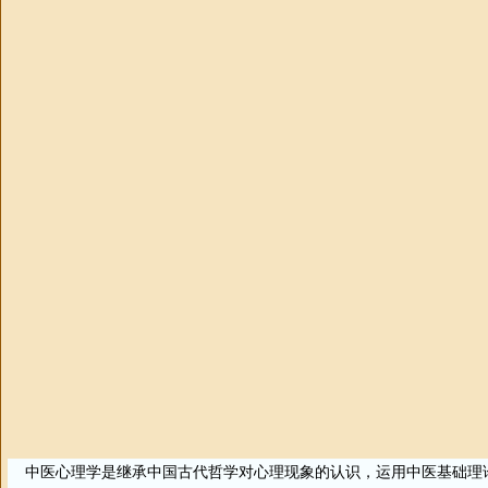
中医
心理学
是继承中国古代哲学对心理现象的认识，运用
中医
基础理