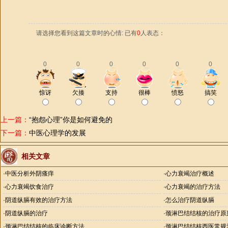
请选择您看到这篇文章时的心情: 已有
0
人表态：
0
0
0
0
0
0
惊讶
欠揍
支持
很棒
愤怒
搞笑
上一篇：
“抱怨心理”你是如何避免的
下一篇：
中医心理学的发展
相关文章
·
中医分析外阴瘙痒
·
心力衰竭治疗概述
·
心力衰竭饮食治疗
·
心力衰竭的治疗方法
·
阴道纵膈有效的治疗方法
·
怎么治疗阴道纵膈
·
阴道纵膈的治疗
·
颈淋巴结结核的治疗原
·
颈淋巴结结核的临床诊断方法
·
颈淋巴结结核西医常规