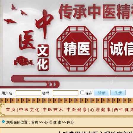
用户名：
密码：
保存
首 页
|
中 医 文 化
|
中 医 技 术
|
中 医 健 康
|
心 理 健 康
|
两 性 健 
您现在的位置：
首页
>>
心 理 健 康
>> 内容