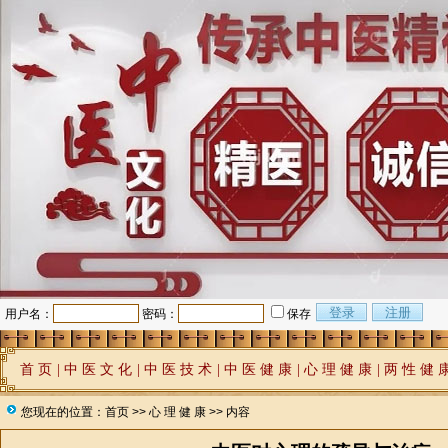
用户名：
密码：
保存
首 页
|
中 医 文 化
|
中 医 技 术
|
中 医 健 康
|
心 理 健 康
|
两 性 健 
您现在的位置：
首页
>>
心 理 健 康
>> 内容