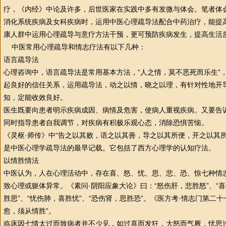
疗
，《内经》中论及许多，后世医家在实践中多有发微与体会。笔者体
消化系统疾病及女科疾病时，运用
中医
心理疏导法配合中药
治疗
，能提
康人群中运用心理疏导与意疗方法干预，更可预防疾病发生，提高生活
中医
常用心理疏导和情志疗法有以下几种：
语言疏导法
心理咨询中，语言疏导法是常用基本方法，“人之情，莫不恶死而乐生”
起良好的信任关系，运用疏导法，动之以情，晓之以理，有针对
性
地开
知，定能收效良好。
医生既要向患者明示疾病成因、病情及危害，使病人重视疾病。又要告
同时指导患者自我调节，对疾病有积极乐观心态，消除恐惧苦恼。
《灵枢·师传》中“告之以其败，语之以其善，导之以其所便，开之以其
是
中医
心理学
疏导法的最早记载。它包括了西方
心理学
的认知疗法。
以情胜情法
中医
认为，人在心理活动中，存在喜、怒、忧、思、悲、恐、惊七种情
致心理或躯体异常。《素问·阴阳应象大论》曰：“怒伤肝，悲胜怒”、“喜
胜思”、“忧伤肺，喜胜忧”、“恐伤肾，思胜恐”。《医方考·情志门第二
愈，须从情胜”。
临床因
七情
太过而致病者并不少见，如过喜而发狂，大怒而气厥，忧思