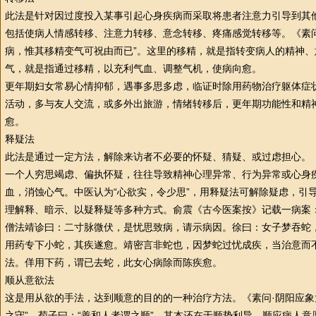
此法是针对因过度投入某事引起心身疾病而采取将患者注意力引导到其
包括使病人情感转移、注意力转移、意念转移、疼痛感觉转移等。《素问
病，惟其移精变气可祝由而已”。这里的移精，就是指转变病人的精神
气，就是指通过移精，以充利气血、调整气机，使病向愈。
更年期妇女常易心情抑郁，遇事多思多虑，临证时除用药物治疗躯体症
活动，多与友人交流，或多外出旅游，情绪转移后，更年期功能
性
和精
愈。
释疑法
此法是通过一定方法，解除来访者不必要的怀疑、猜疑、或过虑担心。
一个人穷思竭虑、偏执怀疑，往往导致精神心理异常、行为异常或心身
血，消蚀心气。
中医
认为“心欲实，令少思”，用释疑法可解除疑虑，引
理解释、暗示、以疑释疑等多种方式。俞震《古今医案按》记载一病案
僧法靖诊曰：二寸脉微伏，是忧思致病，请示病因。徐曰：女子梦吞蛇
用药专下小蛇，其疾遂愈。靖密言非蛇也，因梦蛇过忧成疾，当治意而
法。佯用下药，谓已去蛇，此女心病除而陈疾愈。
顺从意欲法
这是用从欲的手法，达到顺意的目的的一种治疗方法。《素问·阴阳应象
之守”，荀子曰：“善和人者谓之顺”。其本还在于顺势利导，顺应病人