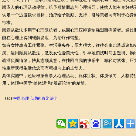
顺应人的心理活动规律，给予顺情顺志的心理辅导，使病人能有良好感
认定一个适度欲求目标，治疗给予鼓励、支持、引导患者向有利于心身
欲求。
顺意从欲法多用于心理阻抗者，或因心理压抑克制强烈而痛苦者。通过
能在心理上得到缓解发泄，为治疗作铺垫。
如有女
性
患者工作紧张、生活事务多，压力很大，往往会由此造成诸如
病。运用顺意从欲法，激发女
性
爱美天
性
，引导她们找时间去逛街、购
疏泄负面情绪，快其志顺其意，在找回自我的快乐中，减轻对紧张、压
性
重新获得生活信念而有积极向上的主动力。
具体实施中，还应根据当事人心理活动、躯体症状、体质倾向、人格特
用，体现
中医
学“整体观”和“辨证论治”的精髓。
Tags:
中医
心理
心理的
疏导
治疗