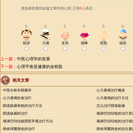
请选择您看到这篇文章时的心情: 已有
0
人表态：
0
0
0
0
0
0
惊讶
欠揍
支持
很棒
愤怒
搞笑
上一篇：
中医心理学的发展
下一篇：
心理平衡是健康的金钥匙
相关文章
·
中医分析外阴瘙痒
·
心力衰竭治疗概述
·
心力衰竭饮食治疗
·
心力衰竭的治疗方法
·
阴道纵膈有效的治疗方法
·
怎么治疗阴道纵膈
·
阴道纵膈的治疗
·
颈淋巴结结核的治疗原
·
颈淋巴结结核西医常规治疗方法
·
颈淋巴结结核的治疗措
·
肺炎球菌肺炎的治疗
·
肺炎球菌肺炎的抗生素