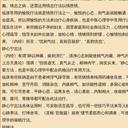
癫。情志之病，还需运用情志疗法以情胜情。
临床常用的愉悦疗法就是情胜疗法之一。愉悦的心态，则气血就能畅通
会提高。所以用愉悦的方法来
治疗
心身疾病，也是
中医
心理学
中常用疗
现实生活中，有些婚后不孕的妇女，因受家庭和社会舆论压力，心情抑
心理疏导，指导夫妇外出旅游，放松心情，情绪得到舒缓，心愉情怡则
果。《内经》所言：“忧则气结，喜则百脉舒”、“喜胜忧也”。
静心宁志法
《内经》有谓“静以神藏，燥则消亡”，清净心志则能使精气内藏、神气
上古天真论》强调：“恬惔虚无，真气从之，精神内守，病安从来。”静
要方法，也是
中医
心理学
中配合药物
治疗
常用方法。
临床有些疾病是由于患者神浮气躁导致，有些病情单纯用药难收良效，
放松精神、意守丹田、消除杂念、内敛精气。如功能
性
遗精，多因心欲
致。可引导患者，平静心思，远离女色，清心寡欲，内制相火，收敛精
痛、腹泻、胃痛等都可配合此法治疗。
静心宁志法具体运用时，可采取语言疏导，也可用一些技巧手法来导入
心静养法、打禅坐等。《灵枢·官能篇》就有“缓节柔筋而心和调者，可
理学
的催眠疗法。
转移法