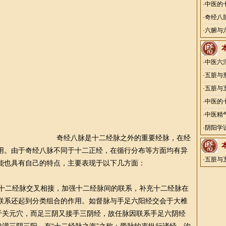
·
中医的
·
奇经八
·
六腑与
·
中医六
·
五脏与
·
五脏与
·
中医的
·
中医精
·
阴阳学
奇经八脉是十二经脉之外的重要经脉，在经
用。由于奇经八脉不同于十二正经，在循行分布等方面均有异
·
五脏与
能也具有自己的特点，主要表现于以下几方面：
十二经脉交叉相接，加强十二经脉间的联系，补充十二经脉在
联系还起到分类组合的作用。如督脉与手足六阳经交会于大椎
会于关元穴，而足三阴又接手三阴经，故任脉因联系手足六阴经