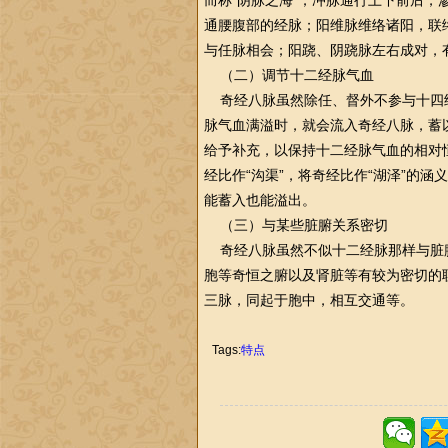
而称“阴脉之海”；冲脉通行上下前后，
通腰腹部的经脉；阳维脉维络诸阳，联
与任脉相会；阳跷、阴跷脉左右成对，有
（二）调节十二经脉气血
奇经八脉虽然除任、督外不参与十四
脉气血满溢时，就会流入奇经八脉，蓄
给予补充，以保持十二经脉气血的相对
经比作“沟渠”，将奇经比作“湖泽”的
能蓄入也能溢出。
（三）与某些脏腑关系密切
奇经八脉虽然不似十二经脉那样与脏
胞等奇恒之腑以及肾脏等有较为密切的联
三脉，同起于胞中，相互交通等。
Tags:
特点