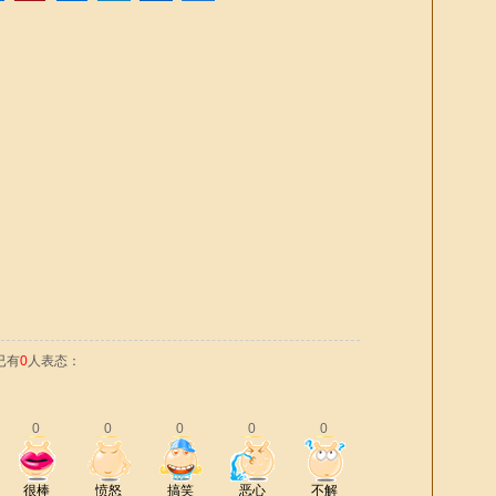
已有
0
人表态：
0
0
0
0
0
很棒
愤怒
搞笑
恶心
不解