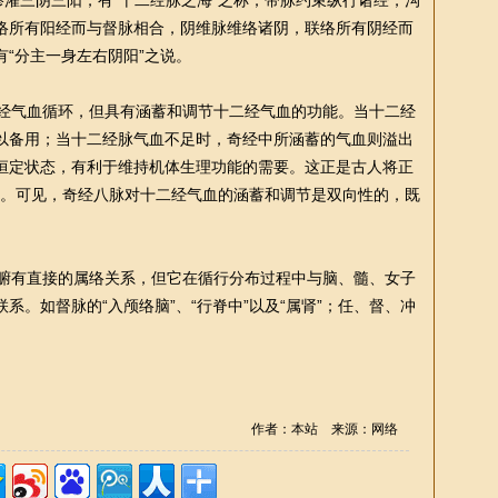
渗灌三阴三阳，有“十二经脉之海”之称；带脉约束纵行诸经，沟
络所有阳经而与督脉相合，阴维脉维络诸阴，联络所有阴经而
“分主一身左右阴阳”之说。
经气血循环，但具有涵蓄和调节十二经气血的功能。当十二经
以备用；当十二经脉气血不足时，奇经中所涵蓄的气血则溢出
恒定状态，有利于维持机体生理功能的需要。这正是古人将正
涵义。可见，奇经八脉对十二经气血的涵蓄和调节是双向
性
的，既
腑有直接的属络关系，但它在循行分布过程中与脑、髓、女子
系。如督脉的“入颅络脑”、“行脊中”以及“属肾”；任、督、冲
作者：本站 来源：网络