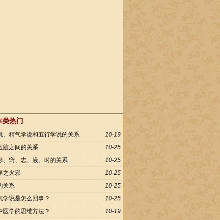
本类热门
说、精气学说和五行学说的关系
10-19
五脏之间的关系
10-25
形、窍、志、液、时的关系
10-25
淫之火邪
10-25
的关系
10-25
气学说是怎么回事？
10-25
中医学的思维方法？
10-19