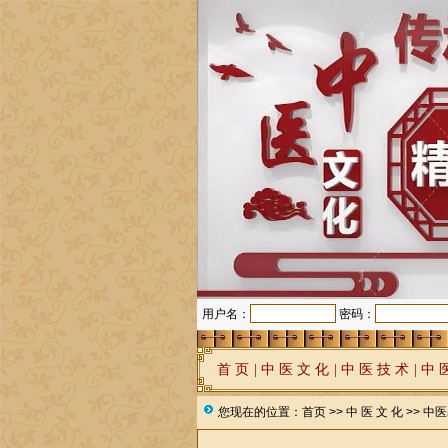
用户名：
密码：
首 页
|
中 医 文 化
|
中 医 技 术
|
中 
您现在的位置：
首页
>>
中 医 文 化
>>
中医