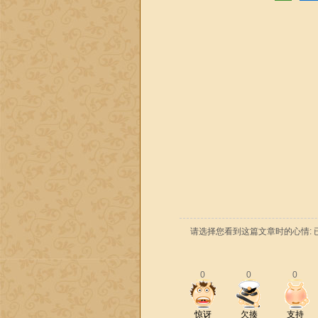
请选择您看到这篇文章时的心情: 
0
0
0
惊讶
欠揍
支持