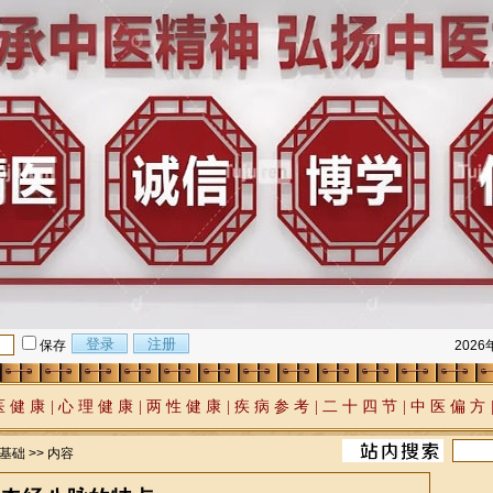
保存
202
医 健 康
|
心 理 健 康
|
两 性 健 康
|
疾 病 参 考
|
二 十 四 节
|
中 医 偏 方
基础
>> 内容