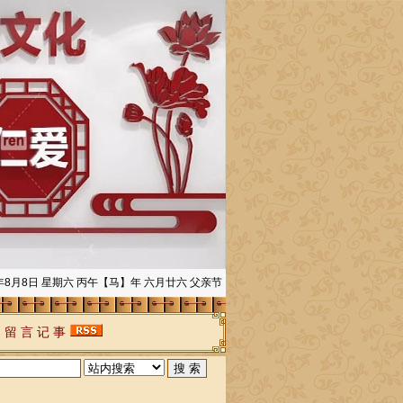
6年8月8日 星期六 丙午【马】年 六月廿六 父亲节
|
留 言 记 事