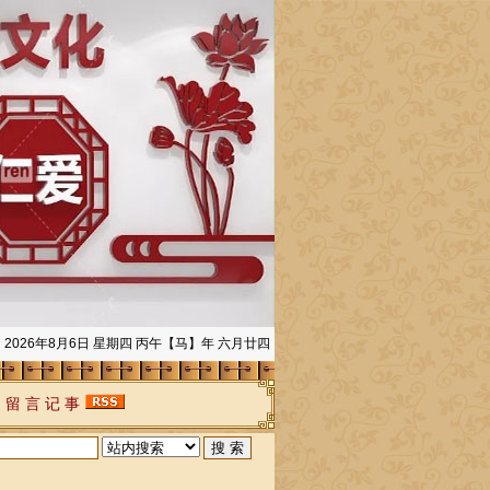
2026年8月6日 星期四 丙午【马】年 六月廿四
|
留 言 记 事