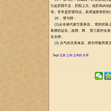
引起肝阴不足，肝阳上亢，或肝风内动
等。常常是肝肾同治，采用滋肾养肝的
20． 肾与肺：
(1)从水液代谢方面来说， 肾的经
靠脾的运化，故肺、脾、 肾三脏对全
生水肿。
(2) 从气的关系来说，肺主呼吸而
Tags:
五脏
之间
之间的
关系