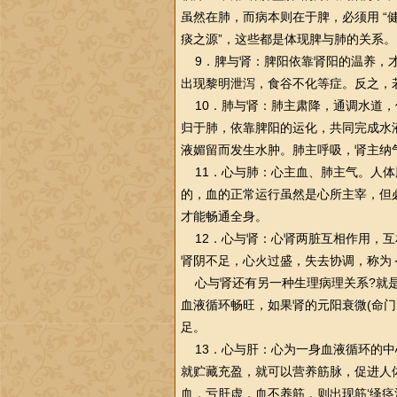
虽然在肺，而病本则在于脾，必须用 “
痰之源”，这些都是体现脾与肺的关系。
9．脾与肾：脾阳依靠肾阳的温养，才
出现黎明泄泻，食谷不化等症。反之，
10．肺与肾：肺主肃降，通调水道，
归于肺，依靠脾阳的运化，共同完成水
液媚留而发生水肿。肺主呼吸，肾主纳
11．心与肺：心主血、肺主气。人体
的，血的正常运行虽然是心所主宰，但
才能畅通全身。
12．心与肾：心肾两脏互相作用，互相
肾阴不足，心火过盛，失去协调，称为
心与肾还有另一种生理病理关系?就是
血液循环畅旺，如果肾的元阳衰微(命门
足。
13．心与肝：心为一身血液循环的中
就贮藏充盈，就可以营养筋脉，促进人
血．亏肝虚，血不养筋，则出现筋‘绎