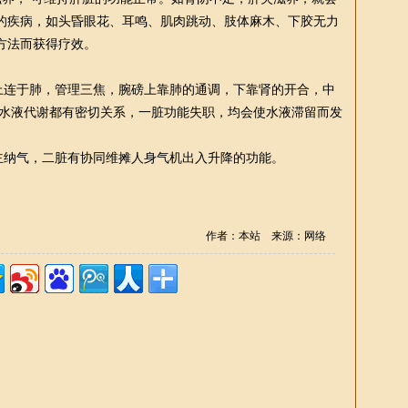
的疾病，如头昏眼花、耳鸣、肌肉跳动、肢体麻木、下胶无力
方法而获得疗效。
脉上连于肺，管理三焦，腕磅上靠肺的通调，下靠肾的开合，中
身水液代谢都有密切关系，一脏功能失职，均会使水液滞留而发
肾主纳气，二脏有协同维摊人身气机出入升降的功能。
作者：本站 来源：网络