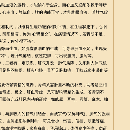
助血液的运行，才能输布于全身。而心血又必须依赖于脾所
，心主血，脾统血，脾的功能正常，才能统摄血液。若脾气虚
相制约，以维持生理功能的相对平衡。在生理状态下，心阳
，阴阳相济，称为“心肾相交”。在病理情况下，若肾阴不足，
调，称“心肾不交”。
微而生血。如脾虚影响血的生成，可导致肝血不足，出现头
抑郁，若肝气郁结，横逆犯脾，可出现腹痛、腹泻等。
，二者有一定联系，肝气升发，肺气肃降，关系到人体气机
可见胸闷喘促。肝火犯肺，又可见胸胁痛、于咳或痰中带血等
要依赖肾精的滋养，肾精又需肝皿不断的补充，两者是互相
血亏虚。反之，肝血亏虚，又可影响肾精的生成。若肾阴不
肝阳偏亢或肝风内动的证候，如眩晕、耳鸣、震颤、麻木、抽
，与肺吸入的精气相结合，而成宗气(又称肺气)。肺气的强弱
充。由脾虚影响到肺时，可见食少、懒言、便搪、咳嗽等症。
又如患慢
性
咳嗽，痰多稀白，容易咳出，体倦食少等症，病证