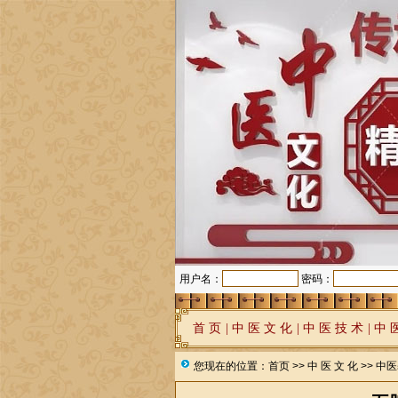
用户名：
密码：
首 页
|
中 医 文 化
|
中 医 技 术
|
中 
您现在的位置：
首页
>>
中 医 文 化
>>
中医