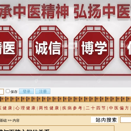
保存
医 健 康
|
心 理 健 康
|
两 性 健 康
|
疾 病 参 考
|
二 十 四 节
|
中 医 偏 方
基础
>> 内容