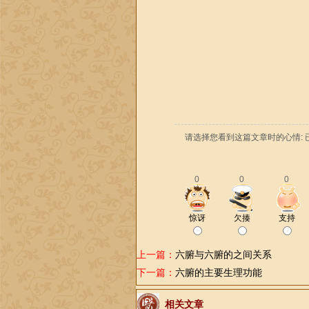
请选择您看到这篇文章时的心情: 
0
0
0
惊讶
欠揍
支持
上一篇：
六腑与六腑的之间关系
下一篇：
六腑的主要生理功能
相关文章