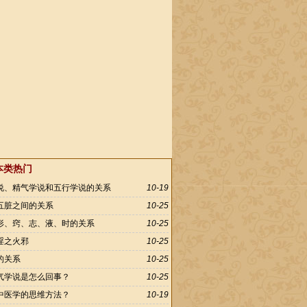
本类热门
说、精气学说和五行学说的关系
10-19
五脏之间的关系
10-25
形、窍、志、液、时的关系
10-25
淫之火邪
10-25
的关系
10-25
气学说是怎么回事？
10-25
中医学的思维方法？
10-19