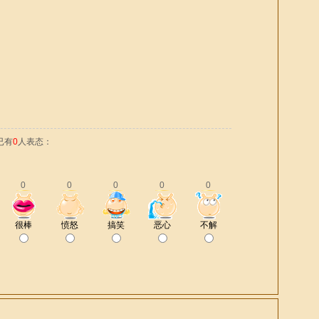
已有
0
人表态：
0
0
0
0
0
很棒
愤怒
搞笑
恶心
不解