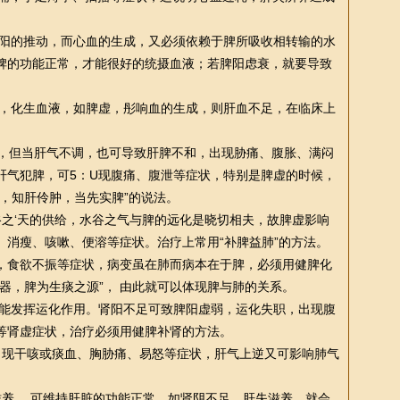
阳的推动，而心血的生成，又必须依赖于脾所吸收相转输的水
脾的功能正常，才能很好的统摄血液；若脾阳虑衰，就要导致
，化生血液，如脾虚，彤响血的生成，则肝血不足，在临床上
，但当肝气不调，也可导致肝脾不和，出现胁痛、腹胀、满闷
肝气犯脾，可5：U现腹痛、腹泄等症状，特别是脾虚的时候，
，知肝伶肿，当先实脾”的说法。
谷之‘天的供给，水谷之气与脾的远化是晓切相夫，故脾虚影响
、消瘦、咳嗽、便溶等症状。
治疗
上常用“补脾益肺”的方法。
，食欲不振等症状，病变虽在肺而病本在于脾，必须用健脾化
器，脾为生痰之源”， 由此就可以体现脾与肺的关系。
能发挥运化作用。肾阳不足可致脾阳虚弱，运化失职，出现腹
等肾虚症状，
治疗
必须用健脾补肾的方法。
出现干咳或痰血、胸胁痛、易怒等症状，肝气上逆又可影响肺气
滋养， 可维持肝脏的功能正常。如肾阴不足，肝失滋养，就会