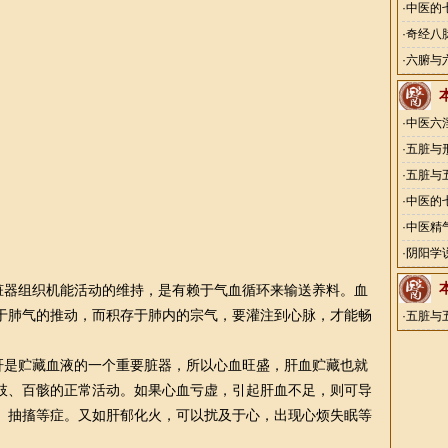
·
中医的
·
奇经八
·
六腑与
·
中医六
·
五脏与
·
五脏与
·
中医的
·
中医精
·
阴阳学
器组织机能活动的维持，是有赖于气血循环来输送养料。血
于肺气的推动，而积存于肺内的宗气，要灌注到心脉，才能畅
·
五脏与
是贮藏血液的一个重要脏器，所以心血旺盛，肝血贮藏也就
肢、百骸的正常活动。如果心血亏虚，引起肝血不足，则可导
、抽搐等症。又如肝郁化火，可以扰及于心，出现心烦失眠等