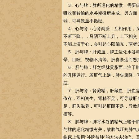
3．心与脾：脾所运化的精微，需要借
吸收和转输的水谷精微所生成。另方面
弱，可导致血不循经。
4．心与肾：心肾两脏，互相作用，互
不断下降，，吕阴不断上升，上下相交
不能上济于心，会引起心阳偏亢，两者失
5．肝与脾：肝藏血，脾主运化水谷精
晕、目眩、视物不清等。肝喜条达而恶
6．肝与肺：肝之经脉贯脂而上注于肺
的升降运行。若肝气上逆，肺失肃降，
症。
7．肝与肾：肾藏精，肝藏血，肝血需
依存，互相资生。肾精不足，可导致肝
足，肝失滋养，可引起肝阴不足，导致
搐等。
8．肺与脾：脾将水谷的精气上输于肺
与脾的运化精微有关，故脾气旺则肺气
临床上常用“补脾益肺”的方法去
治疗
。