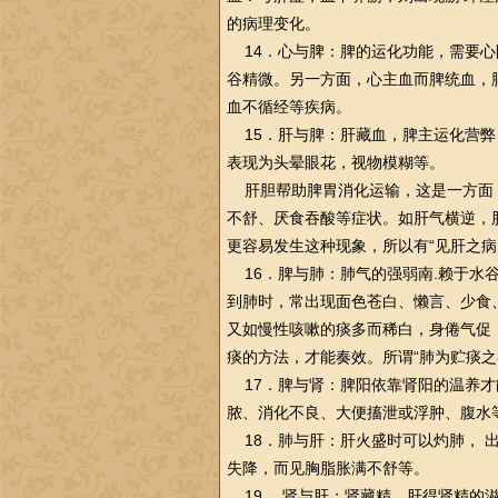
的病理变化。
14．心与脾：脾的运化功能，需要心
谷精微。另一方面，心主血而脾统血，
血不循经等疾病。
15．肝与脾：肝藏血，脾主运化营弊
表现为头晕眼花，视物模糊等。
肝胆帮助脾胃消化运输，这是一方面
不舒、厌食吞酸等症状。如肝气横逆，
更容易发生这种现象，所以有“见肝之病
16．脾与肺：肺气的强弱南.赖于水
到肺时，常出现面色苍白、懒言、少食
又如慢
性
咳嗽的痰多而稀白，身倦气促
痰的方法，才能奏效。所谓“肺为贮痰之
17．脾与肾：脾阳依靠肾阳的温养才
脓、消化不良、大便搐泄或浮肿、腹水
18．肺与肝：肝火盛时可以灼肺， 
失降，而见胸脂胀满不舒等。
19． 肾与肝：肾藏精，肝得肾精的