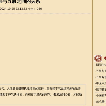
脏与五脏之间的关系
24-10-25 23:13:33 点击：
166
·
阴阳学
·
五脏与
·
五脏与
·
中医六
主气。人体脏器组织机能活动的维持，是有赖于气血循环来输送养
·
脏与腑
借助于肺气的推动，而积存于肺内的宗气，要灌注到心脉，才能畅
·
中医精
·
怎么看