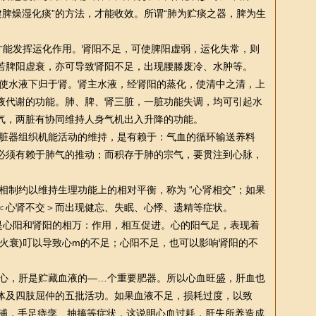
健脾燥湿化痰”的方法，才能收效。所谓“肺为贮痰之器，脾为生
能发挥运化作用。肾阳不足，可使脾阳虚弱，运化失常，则
若脾阳虚衰，亦可导致肾阳不足，出现腰滕废冷、水肿等。
使水液下归于肾。肾主水液，经肾阳的蒸化，使清中之清，上
液代谢的功能。肺、脾、肾三脏，一脏功能失调，均可引起水
气，两脏有协同维持人身气机出入升降的功能。
脏器组织机能活动的维持，是有赖于：气血的循环输送养料
必须有赖于肺气的推动；而积存于肺的宗气，要贯注到心脉，
制约以维持生理功能上的相对平衡，称为 “心肾相交”；如果
＜心肾不交＞而出现健忘、失眠、心悸、遗精等症状。
心阳和肾阳的相万：作用，相互促进。心的阳气足，表现着
火衰)叮以导致心m的不足；心阳不足，也可以影响肾阳的不
心，肝是贮藏血液的—…个重要肥器。所以心血旺盛，肝血也
体及四肢屈仲的五批活功。如果血液不足，损耗过度，以致
痉浦，手足痔孪、抽搐等症状，这说明心血过耗，肝失所养造成