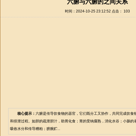
六腑与六腑的之间关系
时间：2024-10-25 23:12:52 点击：
103
核心提示：
六腑是传导饮食物的器官，它们既分工又协作，共同完成饮食
和排泄过程。如胆的疏泄胆汁，助胃化食；胃的受纳腐熟，消化水谷；小肠的
吸收水分和传导糟粕；膀腕贮...