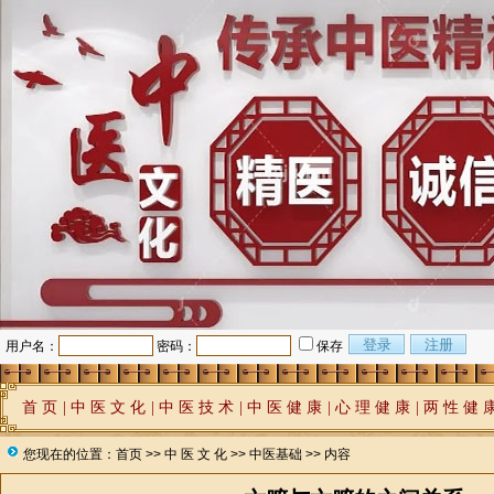
用户名：
密码：
保存
首 页
|
中 医 文 化
|
中 医 技 术
|
中 医 健 康
|
心 理 健 康
|
两 性 健 
您现在的位置：
首页
>>
中 医 文 化
>>
中医基础
>> 内容