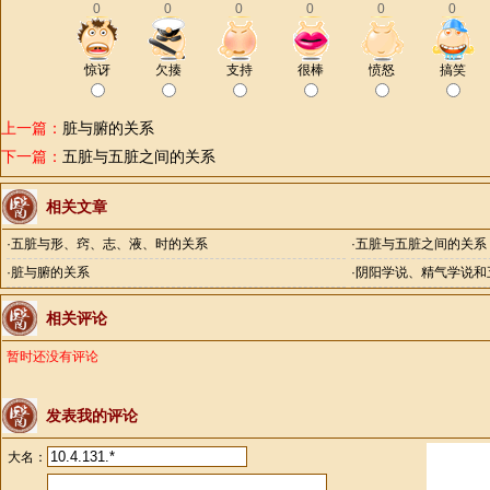
0
0
0
0
0
0
惊讶
欠揍
支持
很棒
愤怒
搞笑
上一篇：
脏与腑的关系
下一篇：
五脏与五脏之间的关系
相关文章
·
五脏与形、窍、志、液、时的关系
·
五脏与五脏之间的关系
·
脏与腑的关系
·
阴阳学说、精气学说和
相关评论
暂时还没有评论
发表我的评论
大名：