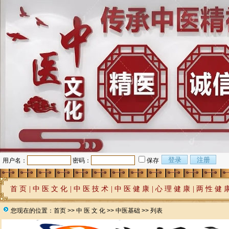
用户名：
密码：
保存
首 页
|
中 医 文 化
|
中 医 技 术
|
中 医 健 康
|
心 理 健 康
|
两 性 健 
您现在的位置：
首页
>>
中 医 文 化
>>
中医基础
>> 列表